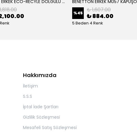
BENETTON ERKEK ECO-RECYLE DOLGULU PUFA YELEK
3,818.00
₺ 1,607.00
%
45
2,100.00
₺ 884.00
 Renk
5 Beden 4 Renk
Hakkımızda
İletişim
S.S.S
İptal İade Şartları
Gizlilik Sözleşmesi
Mesafeli Satış Sözleşmesi