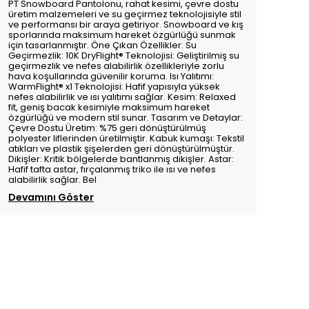
PT Snowboard Pantolonu, rahat kesimi, çevre dostu
üretim malzemeleri ve su geçirmez teknolojisiyle stil
ve performansı bir araya getiriyor. Snowboard ve kış
sporlarında maksimum hareket özgürlüğü sunmak
için tasarlanmıştır. Öne Çıkan Özellikler: Su
Geçirmezlik: 10K DryFlight® Teknolojisi: Geliştirilmiş su
geçirmezlik ve nefes alabilirlik özellikleriyle zorlu
hava koşullarında güvenilir koruma. Isı Yalıtımı:
WarmFlight® x1 Teknolojisi: Hafif yapısıyla yüksek
nefes alabilirlik ve ısı yalıtımı sağlar. Kesim: Relaxed
fit, geniş bacak kesimiyle maksimum hareket
özgürlüğü ve modern stil sunar. Tasarım ve Detaylar:
Çevre Dostu Üretim: %75 geri dönüştürülmüş
polyester liflerinden üretilmiştir. Kabuk kumaşı: Tekstil
atıkları ve plastik şişelerden geri dönüştürülmüştür.
Dikişler: Kritik bölgelerde bantlanmış dikişler. Astar:
Hafif tafta astar, fırçalanmış triko ile ısı ve nefes
alabilirlik sağlar. Bel
Devamını Göster