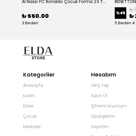
Birkenstock Almina NU Kadın Sandalet 1026892-Pecan
Al Nassr FC Ronaldo Çocuk Forma 2'li Takım(Şort/T-Shirt)
₺ 
%
45
₺ 550.00
₺ 
3 Beden
5 Beden 4
Kategoriler
Hesabım
Anasayfa
Giriş Yap
Kadın
Kayıt Ol
Erkek
Şifremi Unuttum
Çocuk
Siparişlerim
Markalar
Sepetim