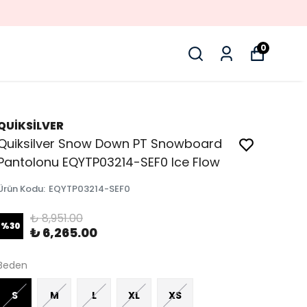
L ÜRÜNLERDE %50 INDIRIM
0
QUİKSİLVER
Quiksilver Snow Down PT Snowboard
Pantolonu EQYTP03214-SEF0 Ice Flow
Ürün Kodu
:
EQYTP03214-SEF0
₺ 8,951.00
%
30
₺ 6,265.00
Beden
S
M
L
XL
XS