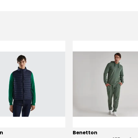
n
Benetton