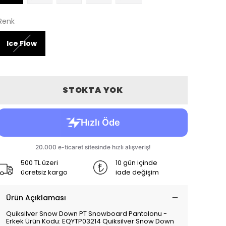
Renk
Ice Flow
STOKTA YOK
500 TL üzeri
10 gün içinde
ücretsiz kargo
iade değişim
Ürün Açıklaması
Quiksilver Snow Down PT Snowboard Pantolonu -
Erkek Ürün Kodu: EQYTP03214 Quiksilver Snow Down