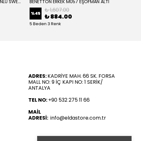
BENETTON ERKEK M057 KAPÜŞONLU SWEATSHİRT
BENETTON ERKEK M057 EŞOFMAN ALTI
BENET
₺ 1,607.00
%
45
%
45
₺ 884.00
5 Beden 3 Renk
5 Bede
ADRES:
KADRİYE MAH. 66 SK. FORSA
MALL NO: 9 İÇ KAPI NO: 1 SERİK/
ANTALYA
TEL NO:
+90 532 275 11 66
MAİL
ADRESİ:
info@eldastore.com.tr