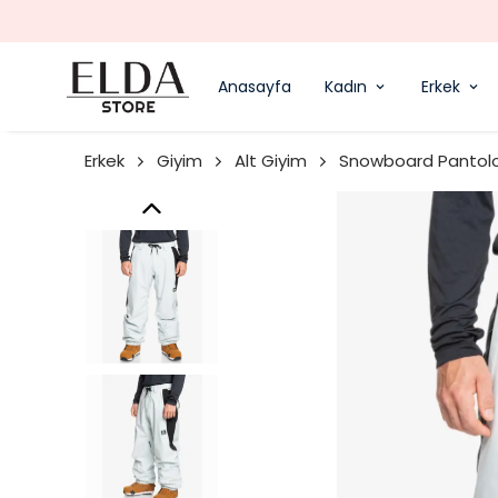
Anasayfa
Kadın
Erkek
Erkek
Giyim
Alt Giyim
Snowboard Pantol