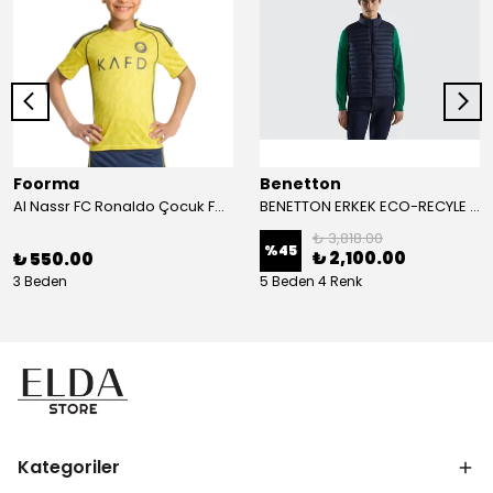
Foorma
Benetton
Al Nassr FC Ronaldo Çocuk Forma 2'li Takım(Şort/T-Shirt)
BENETTON ERKEK ECO-RECYLE DOLGULU PUFA YELEK
₺ 3,818.00
%
45
₺ 2,100.00
₺ 550.00
3 Beden
5 Beden 4 Renk
Kategoriler