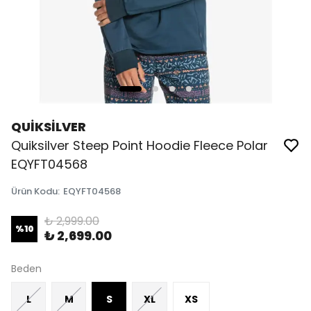
QUİKSİLVER
Quiksilver Steep Point Hoodie Fleece Polar
EQYFT04568
Ürün Kodu
:
EQYFT04568
₺ 2,999.00
%
10
₺ 2,699.00
Beden
L
M
S
XL
XS