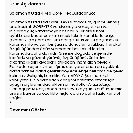
Ürün Açıklaması
Salomon X Ultra 4 Mid Gore-Tex Outdoor Bot
Salomon X Ultra Mid Gore-Tex Outdoor Bot, güncellenmiş
orta kesimli GORE-TEX versiyonuyla yokuş yukarı ve
inişlerde güç kazanmaya hazır olun. Bir arazi koşu
ayakkabısı kadar çeviktir ancak teknik zorluklarla başa
çıkmanız için gereken tüm denge tutuş ve su geçirmezlik
koruması ile ve yeni bir şasi ile donatılan ayakkabı hareket
özgürlüğünden ödün vermeden hassas eklemleri
korumada daha da iyidir. Size ise doğada ve şehirde
konforlu ve güvenli yürüyüş özgürlüğünüzün tadını
çıkarmak kalır.Faydalar:Patikadan ilham alan çeviklik:
Patikada koşan uzmanlığımızdan yararlanan bu ayakkabı
daha hafif ve daha çeviktir böylece engebeli arazide çevik
kalırsınız.Gelişmiş kararlılık: Yeni ADV-C Şasi hareket
kabiliyetinizi sınırlamadan dengeyi optimize etmek için
ayağın dış kısmındaki eklemleri hedefler.Arazi tutuşu:
Contagrip® MA dış taban ıslak veya kaygan olduğunda bile
araziyi kavrar ve özellikle inişlerde size daha fazla kontrol
sağlar.
<
Devamını Göster