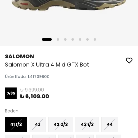
SALOMON
Salomon X Ultra 4 Mid GTX Bot
Ürün Kodu
:
L41739800
₺ 9,399.00
%
35
₺ 6,109.00
Beden
41 1/3
42
42 2/3
43 1/3
44