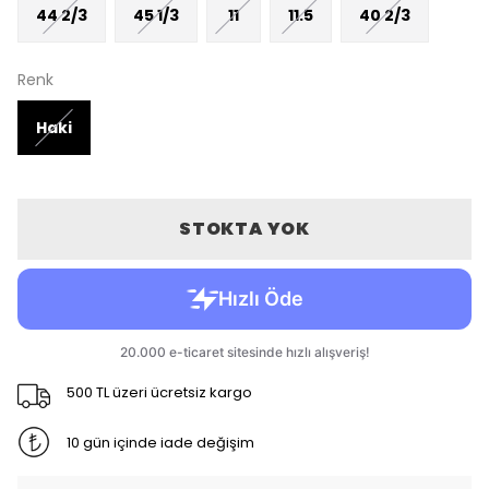
44 2/3
45 1/3
11
11.5
40 2/3
Renk
Haki
STOKTA YOK
500 TL üzeri ücretsiz kargo
10 gün içinde iade değişim