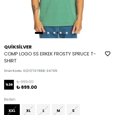
QUİKSİLVER
COMP LOGO SS ERKEK FROSTY SPRUCE T-
SHIRT
Ürün Kodu
:
EQYZT07658-24705
₺ 999.00
%
30
₺ 699.00
Beden
XXL
XL
L
M
S