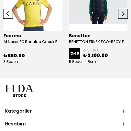
Foorma
Benetton
Al Nassr FC Ronaldo Çocuk Forma 2'li Takım(Şort/T-Shirt)
BENETTON ERKEK ECO-RECYLE DOLGULU PUFA YELEK
₺ 3,818.00
%
45
₺ 2,100.00
₺ 550.00
3 Beden
5 Beden 4 Renk
Kategoriler
Hesabım