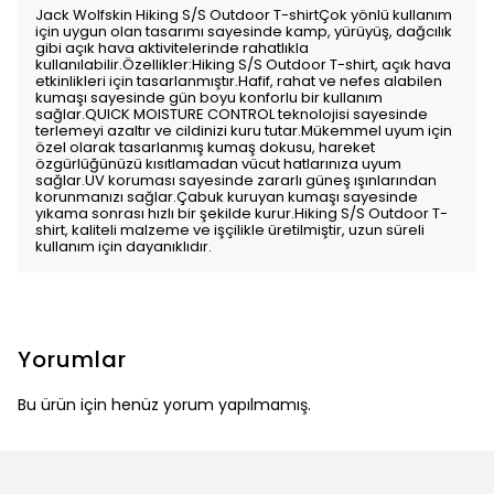
Jack Wolfskin Hiking S/S Outdoor T-shirtÇok yönlü kullanım
için uygun olan tasarımı sayesinde kamp, yürüyüş, dağcılık
gibi açık hava aktivitelerinde rahatlıkla
kullanılabilir.Özellikler:Hiking S/S Outdoor T-shirt, açık hava
etkinlikleri için tasarlanmıştır.Hafif, rahat ve nefes alabilen
kumaşı sayesinde gün boyu konforlu bir kullanım
sağlar.QUICK MOISTURE CONTROL teknolojisi sayesinde
terlemeyi azaltır ve cildinizi kuru tutar.Mükemmel uyum için
özel olarak tasarlanmış kumaş dokusu, hareket
özgürlüğünüzü kısıtlamadan vücut hatlarınıza uyum
sağlar.UV koruması sayesinde zararlı güneş ışınlarından
korunmanızı sağlar.Çabuk kuruyan kumaşı sayesinde
yıkama sonrası hızlı bir şekilde kurur.Hiking S/S Outdoor T-
shirt, kaliteli malzeme ve işçilikle üretilmiştir, uzun süreli
kullanım için dayanıklıdır.
Yorumlar
Bu ürün için henüz yorum yapılmamış.