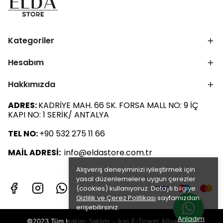
Kategoriler
Hesabım
Hakkımızda
ADRES:
KADRİYE MAH. 66 SK. FORSA MALL NO: 9 İÇ
KAPI NO: 1 SERİK/ ANTALYA
TEL NO:
+90 532 275 11 66
MAİL ADRESİ:
info@eldastore.com.tr
Alışveriş deneyiminizi iyileştirmek için
yasal düzenlemelere uygun çerezler
(cookies) kullanıyoruz. Detaylı bilgiye
Gizlilik ve Çerez Politikası
sayfamızdan
erişebilirsiniz.
Anladım
©2023 Tüm Hakları Saklıdır - ikas E-Ticaret
Altyapısı ile