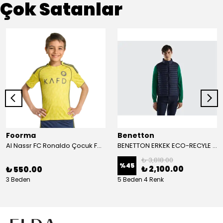
Çok Satanlar
Foorma
Benetton
Al Nassr FC Ronaldo Çocuk Forma 2'li Takım(Şort/T-Shirt)
BENETTON ERKEK ECO-RECYLE DOLGULU PUFA YELEK
₺ 3,818.00
%
45
₺ 2,100.00
₺ 550.00
3 Beden
5 Beden 4 Renk