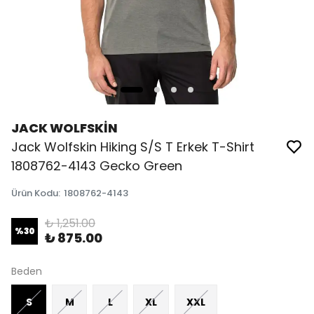
JACK WOLFSKİN
Jack Wolfskin Hiking S/S T Erkek T-Shirt
1808762-4143 Gecko Green
Ürün Kodu
:
1808762-4143
₺ 1,251.00
%
30
₺ 875.00
Beden
S
M
L
XL
XXL